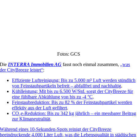
Fotos: GCS
Die
INTERRA Immobilien AG
fasst noch einmal zusammen,
„was
der CityBreeze leistet“
:
Effiziente Luftreinigung: Bis zu 5.000 m³ Luft werden stündlich
von Feinstaubpartikeln befreit – abfallfrei und nachhaltig
.
Kühlleistung: Mit bis zu 6.500 W/Std. sorgt der CityBreeze für
eine fühlbare Abkühlung von bis zu -4 °C
.
Feinstaubreduktion: Bis zu 82 % der Feinstaubpartikel werden
effektiv aus der Luft gefiltert
.
CO₂e-Reduktion: Bis zu 342 kg jährlich – ein messbarer Beitrag
zur Klimaneutralität
.
Während eines 10-Sekunden-Spots reinigt der CityBreeze
beeindruckende 4.000 Liter Luft, was die Lebensqualität in städtischen