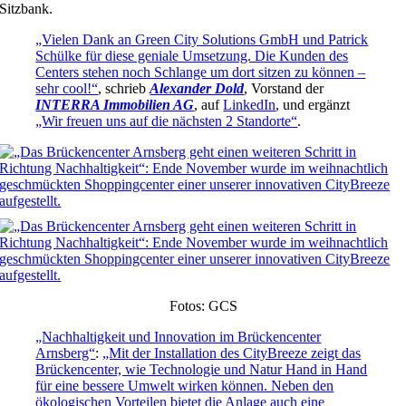
Sitzbank.
„Vielen Dank an Green City Solutions GmbH und Patrick
Schülke für diese geniale Umsetzung. Die Kunden des
Centers stehen noch Schlange um dort sitzen zu können –
sehr cool!“
, schrieb
Alexander Dold
, Vorstand der
INTERRA Immobilien AG
, auf
LinkedIn
, und ergänzt
„Wir freuen uns auf die nächsten 2 Standorte“
.
Fotos: GCS
„Nachhaltigkeit und Innovation im Brückencenter
Arnsberg“
:
„Mit der Installation des CityBreeze zeigt das
Brückencenter, wie Technologie und Natur Hand in Hand
für eine bessere Umwelt wirken können. Neben den
ökologischen Vorteilen bietet die Anlage auch eine