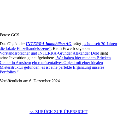
Fotos: GCS
Das Objekt der
INTERRA Immobilien AG
prägt
„schon seit 30 Jahre
die lokale Einzelhandelsszene“
. Beim Erwerb sagte der
Vorstandssprecher und INTERRA-Gründer Alexander Dold
sieht
seine Investition gut aufgehoben:
„Wir haben hier mit dem Brücken
Center in Arnsberg ein repräsentatives Objekt mit einer idealen
Mieterstruktur gefunden; es ist eine perfekte Ergänzung unseres
Portfolios.“
Veröffentlicht am 6. Dezember 2024
<< ZURÜCK ZUR ÜBERSICHT