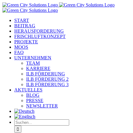
Zum
Inhalt
springen
START
BEITRAG
HERAUSFORDERUNG
FRISCHLUFTKONZEPT
PROJEKTE
MOOS
FAQ
UNTERNEHMEN
TEAM
KARRIERE
ILB FÖRDERUNG
ILB FÖRDERUNG 2
ILB FÖRDERUNG 3
AKTUELLES
BLOG
PRESSE
NEWSLETTER
Suche
nach: