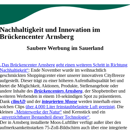
Nachhaltigkeit und Innovation im
Brückencenter Arnsberg
Saubere Werbung im Sauerland
„Das Brückencenter Arnsberg geht einen weiteren Schritt in Richtung
Nachhaltigkeit“
: Ende November wurde im weihnachtlich
geschmückten Shoppingcenter einer unserer innovativen CityBreeze
aufgestellt. Dieser trägt zu einer höheren Aufenthaltsqualität bei und
bietet die Möglichkeit, Aktionen, Produkte, Stellenangebote oder
andere Inhalte des
Brückencenters Arnsberg
, der Shopbetreiber und
weiteren Werbenden in einem 10-sekündigen Spot zu präsentieren.
Dank
climAD
und der
integrierten Moose
werden innerhalb eines
solchen Clips
über 4.000 Liter feinstaubbelastete Luft gereinigt
. Die
kleinen
„Meisterwerke der Natur“
sind Kernstück und ein
„unverzichtbarer Bestandteil dieser Technologie“
.
Der in Arnsberg installierte Moos-Luftfilter verfügt außer über den
aufmerksamkeitsstarken 75-Zoll-Bildschirm auch über eine integrierte